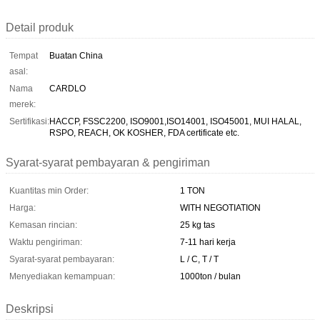
Detail produk
Tempat
Buatan China
asal:
Nama
CARDLO
merek:
Sertifikasi:
HACCP, FSSC2200, ISO9001,ISO14001, ISO45001, MUI HALAL,
RSPO, REACH, OK KOSHER, FDA certificate etc.
Syarat-syarat pembayaran & pengiriman
Kuantitas min Order:
1 TON
Harga:
WITH NEGOTIATION
Kemasan rincian:
25 kg tas
Waktu pengiriman:
7-11 hari kerja
Syarat-syarat pembayaran:
L / C, T / T
Menyediakan kemampuan:
1000ton / bulan
Deskripsi