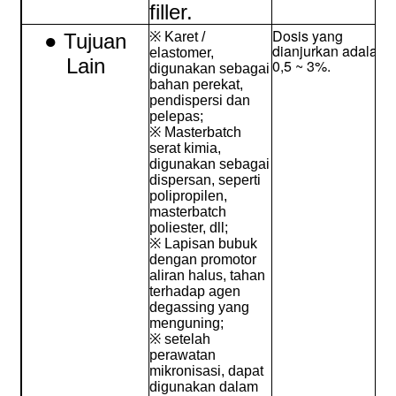
filler.
Dosis yang
● Tujuan
※ Karet /
dianjurkan adalah
elastomer,
Lain
0,5 ~ 3%.
digunakan sebagai
bahan perekat,
pendispersi dan
pelepas;
※ Masterbatch
serat kimia,
digunakan sebagai
dispersan, seperti
polipropilen,
masterbatch
poliester, dll;
※ Lapisan bubuk
dengan promotor
aliran halus, tahan
terhadap agen
degassing yang
menguning;
※ setelah
perawatan
mikronisasi, dapat
digunakan dalam