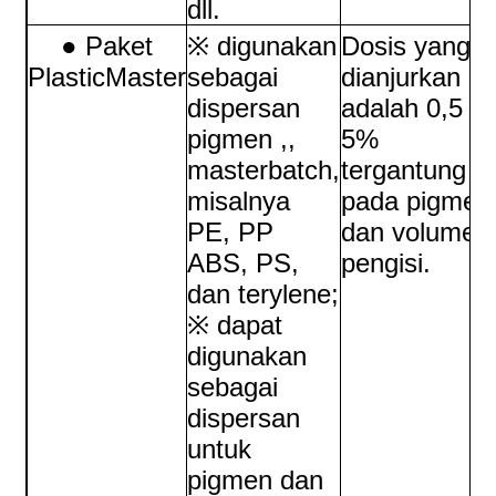
dll.
● Paket
※ digunakan
Dosis yang
PlasticMaster
sebagai
dianjurkan
dispersan
adalah 0,5 ~
pigmen ,,
5%
masterbatch,
tergantung
misalnya
pada pigmen
PE, PP
dan volume
ABS, PS,
pengisi.
dan terylene;
※ dapat
digunakan
sebagai
dispersan
untuk
pigmen dan