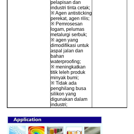
pelapisan dan
industri tinta cetak;
※ Agen antisticking
perekat, agen rilis;
※ Pemrosesan
logam, pelumas
metalurgi serbuk;
※ agen yang
dimodifikasi untuk
aspal jalan dan
bahan
waterproofing;
※ meningkatkan
titik leleh produk
minyak bumi;
※ Tidak ada
penghilang busa
silikon yang
digunakan dalam
industri;