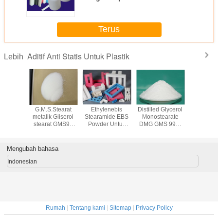
masterbatch, Pelumas Internal
dan Eksternal, Pigment Stabilizer
Terus
Aditif Anti Statis Untuk Plastik
Lebih
-31-1
G.M.S.Stearat
Ethylenebis
Distilled Glycerol
Anti St
eril
metalik Gliserol
Stearamide EBS
Monostearate
Auxiliary
tearat
stearat GMS99
Powder Untuk
DMG GMS 99%
Produsen
ndustri
Untuk Plastik
Pelumas
Aditif Anti Statis
Putih DMG 
E Agen
Eksternal PVC PP
Untuk Plastik
Di Ch
tatis
PET
Mengubah bahasa
Indonesian
Rumah
|
Tentang kami
|
Sitemap
|
Privacy Policy