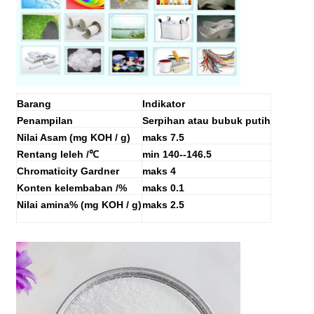
Barang
Indikator
Penampilan
Serpihan atau bubuk putih
Nilai Asam (mg KOH / g)
maks
7.5
Rentang leleh /
℃
min
140--146.5
Chromaticity Gardner
maks
4
Konten kelembaban /%
maks
0.1
Nilai amina% (mg KOH / g)
maks
2.5