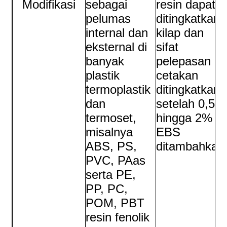
Modifikasi
sebagai
resin dapat
pelumas
ditingkatkan,
internal dan
kilap dan
eksternal di
sifat
banyak
pelepasan
plastik
cetakan
termoplastik
ditingkatkan
dan
setelah 0,5%
termoset,
hingga 2%
misalnya
EBS
ABS, PS,
ditambahkan
PVC, PAas
serta PE,
PP, PC,
POM, PBT
resin fenolik