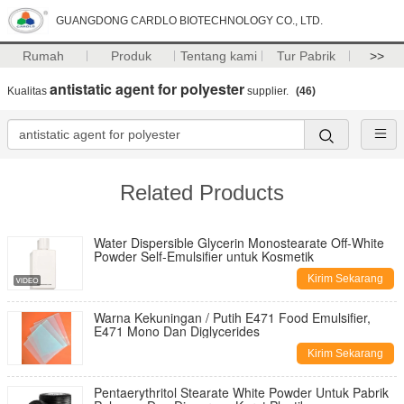
GUANGDONG CARDLO BIOTECHNOLOGY CO., LTD.
Rumah
Produk
Tentang kami
Tur Pabrik
>>
antistatic agent for polyester
Kualitas
supplier.
(46)
Related Products
Water Dispersible Glycerin Monostearate Off-White
Powder Self-Emulsifier untuk Kosmetik
Kirim Sekarang
Warna Kekuningan / Putih E471 Food Emulsifier,
E471 Mono Dan Diglycerides
Kirim Sekarang
Pentaerythritol Stearate White Powder Untuk Pabrik