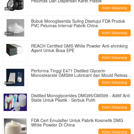
Pelumas Dan Dispersan Karet Plastik
Kirim Sekarang
Bubuk Monogliserida Suling Disetujui FDA Produk
PVC Pelumas Internal Pabrik China
Kirim Sekarang
REACH Certified GMS White Powder Anti-shrinking
Agent Untuk Busa EPE
Kirim Sekarang
Performa Tinggi E471 Distilled Glycerin
Monostearate GMS99 Lubricant dan Mould Release
Agent untuk Bahan PVC
Kirim Sekarang
Distilled Monoglycerides DMG95/GMS99 - Aditif Anti
Statis Untuk Plastik - Serbuk Putih
Kirim Sekarang
FDA Cert Emulsifier Untuk Pabrik Kosmetik DMG
White Powder Di China
Kirim Sekarang