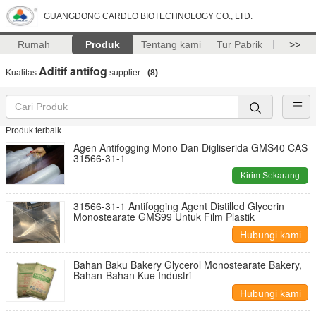
GUANGDONG CARDLO BIOTECHNOLOGY CO., LTD.
Rumah
Produk
Tentang kami
Tur Pabrik
>>
Aditif antifog
Kualitas
supplier.
(8)
Produk terbaik
Agen Antifogging Mono Dan Digliserida GMS40 CAS
31566-31-1
Kirim Sekarang
31566-31-1 Antifogging Agent Distilled Glycerin
Monostearate GMS99 Untuk Film Plastik
Hubungi kami
Bahan Baku Bakery Glycerol Monostearate Bakery,
Bahan-Bahan Kue Industri
Hubungi kami