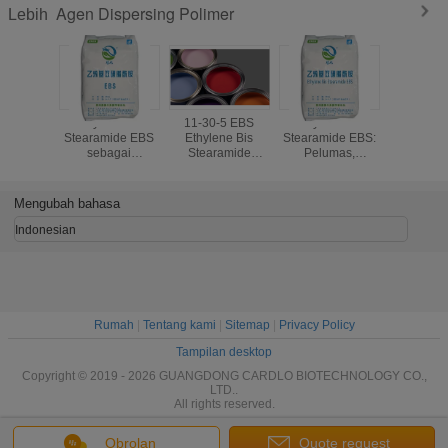
Agen Dispersing Polimer
Lebih
 Bitumen
Ethylene Bis
11-30-5 EBS
Ethylene Bis
Pentaeryt
sitas
Stearamide EBS
Ethylene Bis
Stearamide EBS:
Stearate
EBH-502
sebagai
Stearamide
Pelumas,
Powder Lu
 Waktu
dispersant untuk
Ethylenebisstearamida
Penyebar, Bahan
Dan Disp
mpuran
masterbatch,
Pencerah untuk
Untuk P
Pendek
Pelumas Internal
Plastik
Karet Pl
Mengubah bahasa
dan Eksternal,
Stabilizer Pigmen
Indonesian
Rumah
|
Tentang kami
|
Sitemap
|
Privacy Policy
Tampilan desktop
Copyright © 2019 - 2026 GUANGDONG CARDLO BIOTECHNOLOGY CO.,
LTD..
All rights reserved.
Obrolan
Quote request