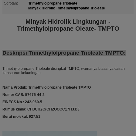
Trimethylolpropane Trioleate
Sorotan:
,
Minyak Hidrolik Trimethylolpropane Trioleate
Minyak Hidrolik Lingkungan -
Trimethylolpropane Oleate- TMPTO
Deskripsi Trimethylolpropane Trioleate TMPTO:
Trimethylolpropane Trioleate disingkat TMPTO, warnanya biasanya cairan
transparan kekuningan.
Nama Produk: Trimethylolpropane Trioleate TMPTO
Nomor CAS: 57675-44-2
EINECS No.: 242-960-5
Rumus kimia: CH3CH2C(CH2OOCC17H33)3
Berat molekul: 927,51