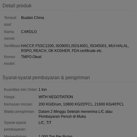
Detail produk
Tempat
Buatan China
asal:
Nama
CARDLO
merek:
Sertifikasi:
HACCP, FSSC2200, ISO9001,ISO14001, ISO45001, MUI HALAL,
RSPO, REACH, OK KOSHER, FDA certificate etc.
Nomor
TMPO Oleat
model:
Syarat-syarat pembayaran & pengiriman
Kuantitas min Order:
1 ton
Harga:
WITH NEGOTIATION
Kemasan rincian:
200 KG/Drum, 10800 KG/20'FCL, 21600 KG/40'FCL
Waktu pengiriman:
Dalam 2 Minggu Setelah menerima L/C atau
Pembayaran Penuh di Muka
Syarat-syarat
L/C, T/T
pembayaran:
Menyediakan
1.000 Ton Per Bulan