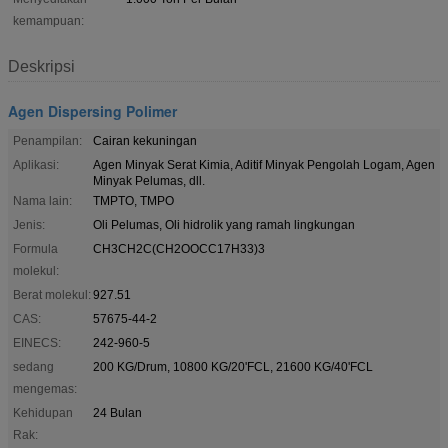
kemampuan:
Deskripsi
Agen Dispersing Polimer
Penampilan:
Cairan kekuningan
Aplikasi:
Agen Minyak Serat Kimia, Aditif Minyak Pengolah Logam, Agen
Minyak Pelumas, dll.
Nama lain:
TMPTO, TMPO
Jenis:
Oli Pelumas, Oli hidrolik yang ramah lingkungan
Formula
CH3CH2C(CH2OOCC17H33)3
molekul:
Berat molekul:
927.51
CAS:
57675-44-2
EINECS:
242-960-5
sedang
200 KG/Drum, 10800 KG/20'FCL, 21600 KG/40'FCL
mengemas:
Kehidupan
24 Bulan
Rak: