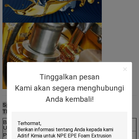
Tinggalkan pesan
Kami akan segera menghubungi
Anda kembali!
Spesifikasi dari
Trimethylolpropane Trioleat
TMPTO:
Barang
Standar
Hasil tes
Utama
Penampilan
cairan transparan
transparan