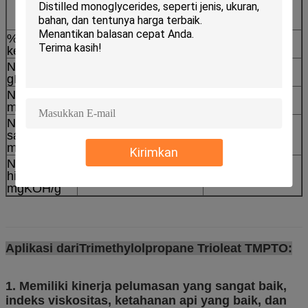
kekuningan
kekuningan
cairan
%
≤ 0,1
0,08
kelembaban
Nilai yodium
80-100
89.5
gI2/100g
Nilai asam
1.98
≤ 5.0
mgKOH/g
Nilai
175-195
186.4
saponifikasi
mgKOH/g
Kirimkan
Nilai
≤ 15
12.29
hidroksil
mgKOH/g
Aplikasi dari
Trimethylolpropane Trioleat TMPTO:
1. Memiliki kinerja pelumasan yang sangat baik,
indeks viskositas
, ketahanan api yang baik, dan