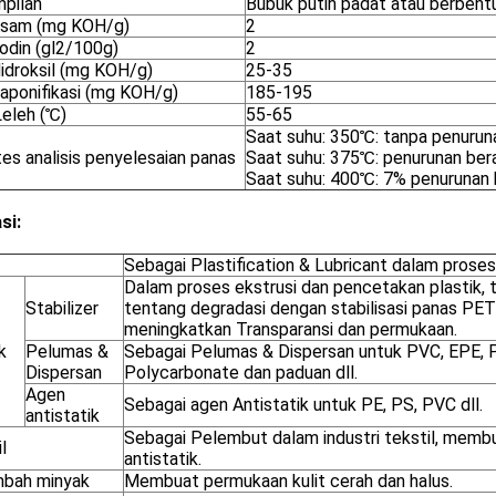
pilan
Bubuk putih padat atau berbentu
 Asam (mg KOH/g)
2
Lodin (gl2/100g)
2
Hidroksil (mg KOH/g)
25-35
Saponifikasi (mg KOH/g)
185-195
Leleh (℃)
55-65
Saat suhu: 350℃: tanpa penurun
tes analisis penyelesaian panas
Saat suhu: 375℃: penurunan ber
Saat suhu: 400℃: 7% penurunan 
si:
Sebagai Plastification & Lubricant dalam proses
Dalam proses ekstrusi dan pencetakan plastik, t
Stabilizer
tentang degradasi dengan stabilisasi panas PET
meningkatkan Transparansi dan permukaan.
k
Pelumas &
Sebagai Pelumas & Dispersan untuk PVC, EPE, P
Dispersan
Polycarbonate dan paduan dll.
Agen
Sebagai agen Antistatik untuk PE, PS, PVC dll.
antistatik
Sebagai Pelembut dalam industri tekstil, membu
l
antistatik.
bah minyak
Membuat permukaan kulit cerah dan halus.