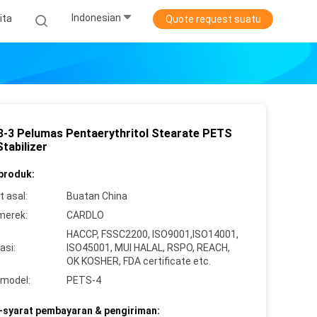
Indonesian
ita
Quote request suatu
3-3 Pelumas Pentaerythritol Stearate PETS
tabilizer
 produk:
 asal:
Buatan China
merek:
CARDLO
HACCP, FSSC2200, ISO9001,ISO14001,
asi:
ISO45001, MUI HALAL, RSPO, REACH,
OK KOSHER, FDA certificate etc.
model:
PETS-4
-syarat pembayaran & pengiriman: