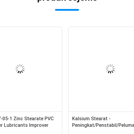
-05-1 Zinc Stearate PVC
Kalsium Stearat -
er Lubricants Improver
Peningkat/Penstabil/Pelum
owder
-Bubuk Putih -CAS 1592-23