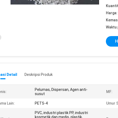
Kuanti
Harga:
Kemasa
Waktu 
H
asi Detail
Deskripsi Produk
Pelumas, Dispersan, Agen anti-
nis:
MF:
susut
ma Lain:
PETS-4
Umur S
PVC, industri plastik PP, industri
kosmetik dan medis, plastik,