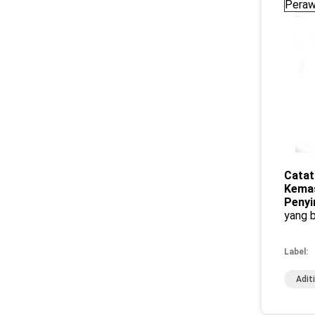
Peraw
Catat
Kema
Penyi
yang b
Label:
Adit