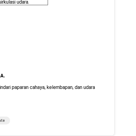
rkulasi udara.
A.
hindari paparan cahaya, kelembapan, dan udara
ate