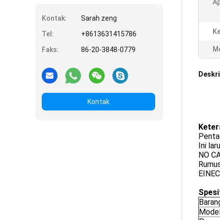
Ap
Kontak:
Sarah zeng
Ke
Tel:
+8613631415786
Me
Faks:
86-20-3848-0779
Deskri
Kontak
Keter
Pentae
Ini la
NO CA
Rumus
EINEC
Spesi
Baran
Mode