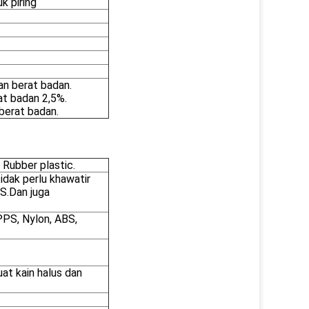
k piring
an berat badan.
at badan 2,5%.
berat badan.
 Rubber plastic.
idak perlu khawatir
S.Dan juga
PS, Nylon, ABS,
at kain halus dan