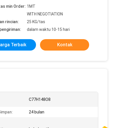
tas min Order:
1MT
WITH NEGOTIATION
n rincian:
25 KG/tas
pengiriman:
dalam waktu 10-15 hari
arga Terbaik
Kontak
C77H148O8
impan:
24 bulan