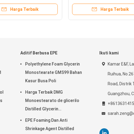
Harga Terbaik
Harga Terbaik
Aditif Berbusa EPE
Ikuti kami
l
Polyethylene Foam Glycerin
Kamar E&F, La
1
Monostearate GMS99 Bahan
Ruihua, No.2
Kasur Busa Poli
Road, Distrik 
ol
Harga Terbaik DMG
Guangzhou, C
as
Monoestearato de glicerilo
+861363141
Distilled Glycerin
sarah.zeng@c
Monostearate
EPE Foaming Dan Anti
Shrinkage Agent Distilled