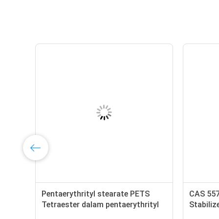
Pentaerythrityl stearate PETS
CAS 557
Tetraester dalam pentaerythrityl
Stabiliz
China Factory
White P