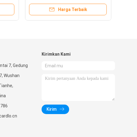
Harga Terbaik
Kirimkan Kami
ntai 7, Gedung
67, Wushan
Tianhe,
ina
5786
Kirim
ardlo.cn