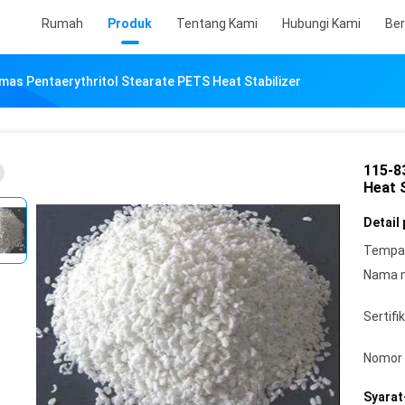
Rumah
Produk
Tentang Kami
Hubungi Kami
Ber
mas Pentaerythritol Stearate PETS Heat Stabilizer
115-8
Heat S
Detail
Tempat
Nama 
Sertifik
Nomor 
Syarat