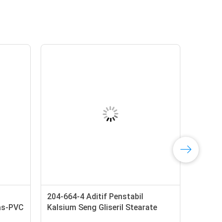
204-664-4 Aditif Penstabil
as-PVC
Kalsium Seng Gliseril Stearate
-0
GMS Powder