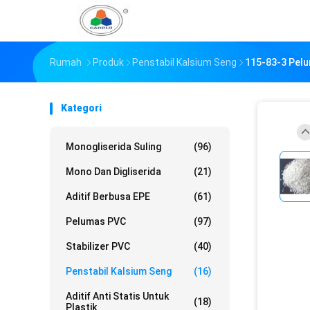
Rumah
Produk
Penstabil Kalsium Seng
115-83-3 Pelu
Kategori
Monogliserida Suling
(96)
Mono Dan Digliserida
(21)
Aditif Berbusa EPE
(61)
Pelumas PVC
(97)
Stabilizer PVC
(40)
Penstabil Kalsium Seng
(16)
Aditif Anti Statis Untuk
(18)
Plastik