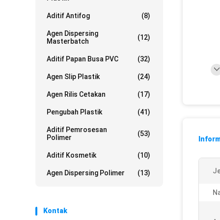
Aditif Antifog
(8)
Agen Dispersing
(12)
Masterbatch
Aditif Papan Busa PVC
(32)
Agen Slip Plastik
(24)
Agen Rilis Cetakan
(17)
Pengubah Plastik
(41)
Aditif Pemrosesan
(53)
Polimer
Inform
Aditif Kosmetik
(10)
Je
Agen Dispersing Polimer
(13)
Na
Kontak