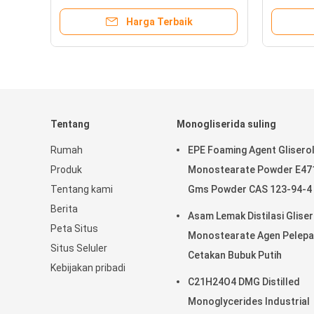
Harga Terbaik
Tentang
Monogliserida suling
Rumah
EPE Foaming Agent Glisero
Produk
Monostearate Powder E47
Tentang kami
Gms Powder CAS 123-94-4
Berita
Asam Lemak Distilasi Gliser
Peta Situs
Monostearate Agen Pelep
Situs Seluler
Cetakan Bubuk Putih
Kebijakan pribadi
C21H24O4 DMG Distilled
Monoglycerides Industrial