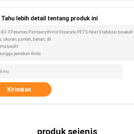
n Tahu lebih detail tentang produk ini
-83-3 Pelumas Pentaerythritol Stearate PETS Heat Stabilizer bisakah 
s, ukuran, jumlah, bahan, dll.
ima kasih!
unggu jawaban Anda.
Kirimkan
produk sejenis