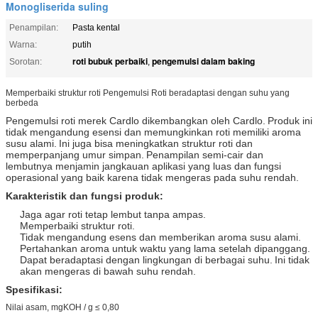
Monogliserida suling
Penampilan:
Pasta kental
Warna:
putih
roti bubuk perbaiki
pengemulsi dalam baking
Sorotan:
,
Memperbaiki struktur roti Pengemulsi Roti beradaptasi dengan suhu yang
berbeda
Pengemulsi roti merek Cardlo dikembangkan oleh Cardlo.
Produk ini
tidak mengandung esensi dan memungkinkan roti memiliki aroma
susu alami.
Ini juga bisa meningkatkan struktur roti dan
memperpanjang umur simpan.
Penampilan semi-cair dan
lembutnya menjamin jangkauan aplikasi yang luas dan fungsi
operasional yang baik karena tidak mengeras pada suhu rendah.
Karakteristik dan fungsi produk:
Jaga agar roti tetap lembut tanpa ampas.
Memperbaiki struktur roti.
Tidak mengandung esens dan memberikan aroma susu alami.
Pertahankan aroma untuk waktu yang lama setelah dipanggang.
Dapat beradaptasi dengan lingkungan di berbagai suhu.
Ini tidak
akan mengeras di bawah suhu rendah.
Spesifikasi:
Nilai asam, mgKOH / g ≤ 0,80