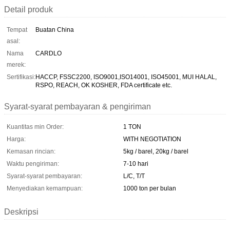
Detail produk
Tempat
Buatan China
asal:
Nama
CARDLO
merek:
Sertifikasi:
HACCP, FSSC2200, ISO9001,ISO14001, ISO45001, MUI HALAL,
RSPO, REACH, OK KOSHER, FDA certificate etc.
Syarat-syarat pembayaran & pengiriman
Kuantitas min Order:
1 TON
Harga:
WITH NEGOTIATION
Kemasan rincian:
5kg / barel, 20kg / barel
Waktu pengiriman:
7-10 hari
Syarat-syarat pembayaran:
L/C, T/T
Menyediakan kemampuan:
1000 ton per bulan
Deskripsi