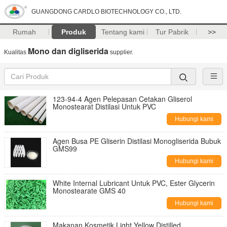
GUANGDONG CARDLO BIOTECHNOLOGY CO., LTD.
Rumah
Produk
Tentang kami
Tur Pabrik
>>
Mono dan digliserida
Kualitas
supplier.
123-94-4 Agen Pelepasan Cetakan Gliserol
Monostearat Distilasi Untuk PVC
Hubungi kami
Agen Busa PE Gliserin Distilasi Monogliserida Bubuk
GMS99
Hubungi kami
White Internal Lubricant Untuk PVC, Ester Glycerin
Monostearate GMS 40
Hubungi kami
Makanan Kosmetik Light Yellow Distilled