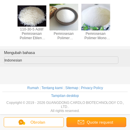
-4 Aditif
57675-44-2 Aditif
19321-40-5 Aditif
557-05-1 Aditif
110-30-5
osesan
Pemrosesan
Pemrosesan
Pemrosesan
Pemro
er Mono
Polimer
Polimer
Polimer Kalsium
Polimer 
rida E471
Trimethylolpropane
Pentaerythrityl
Seng Stearat PVC
Bis Ste
S40
Trioleate TMPTO
Oleate PETO
Stabilizer
EBS EBH5
Cairan
Put
Mengubah bahasa
Kekuningan
Indonesian
Rumah
|
Tentang kami
|
Sitemap
|
Privacy Policy
Tampilan desktop
Copyright © 2019 - 2026 GUANGDONG CARDLO BIOTECHNOLOGY CO.,
LTD..
All rights reserved.
Obrolan
Quote request