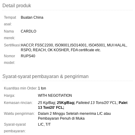
Detail produk
Tempat
Buatan China
asal:
Nama
CARDLO
merek:
Sertifikasi:
HACCP, FSSC2200, ISO9001,ISO14001, ISO45001, MUI HALAL,
RSPO, REACH, OK KOSHER, FDA certificate etc.
Nomor
RUPS40
model:
Syarat-syarat pembayaran & pengiriman
Kuantitas min Order:
1 ton
Harga:
WITH NEGOTIATION
Kemasan rincian:
25 Kg/Bag;
25Kg/Bag;
Palleted 13 Tons/20' FCL;
Palet
13 Ton/20' FCL;
Waktu pengiriman:
Dalam 2 Minggu Setelah menerima L/C atau
Pembayaran Penuh di Muka
Syarat-syarat
L/C, T/T
pembayaran: