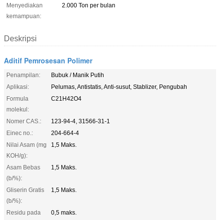
Menyediakan
2.000 Ton per bulan
kemampuan:
Deskripsi
Aditif Pemrosesan Polimer
Penampilan:
Bubuk / Manik Putih
Aplikasi:
Pelumas, Antistatis, Anti-susut, Stablizer, Pengubah
Formula
C21H42O4
molekul:
Nomer CAS.:
123-94-4, 31566-31-1
Einec no.:
204-664-4
Nilai Asam (mg
1,5 Maks.
KOH/g):
Asam Bebas
1,5 Maks.
(b/%):
Gliserin Gratis
1,5 Maks.
(b/%):
Residu pada
0,5 maks.