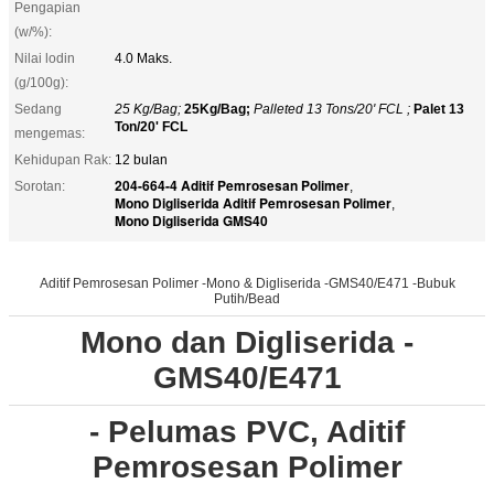
Pengapian
(w/%):
Nilai lodin
4.0 Maks.
(g/100g):
Sedang
25 Kg/Bag;
25Kg/Bag;
Palleted 13 Tons/20' FCL ;
Palet 13
Ton/20' FCL
mengemas:
Kehidupan Rak:
12 bulan
204-664-4 Aditif Pemrosesan Polimer
Sorotan:
,
Mono Digliserida Aditif Pemrosesan Polimer
,
Mono Digliserida GMS40
Aditif Pemrosesan Polimer -Mono & Digliserida -GMS40/E471 -Bubuk
Putih/Bead
Mono dan Digliserida -
GMS40/E471
- Pelumas PVC, Aditif
Pemrosesan Polimer