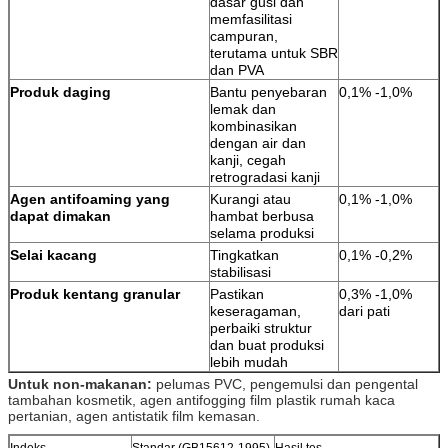
dasar gusi dan
memfasilitasi
campuran,
terutama untuk SBR
dan PVA
Produk daging
Bantu penyebaran
0,1% -1,0%
lemak dan
kombinasikan
dengan air dan
kanji, cegah
retrogradasi kanji
Agen antifoaming yang
Kurangi atau
0,1% -1,0%
dapat dimakan
hambat berbusa
selama produksi
Selai kacang
Tingkatkan
0,1% -0,2%
stabilisasi
Produk kentang granular
Pastikan
0,3% -1,0%
keseragaman,
dari pati
perbaiki struktur
dan buat produksi
lebih mudah
Untuk non-makanan:
pelumas PVC, pengemulsi dan pengental
tambahan kosmetik, agen antifogging film plastik rumah kaca
pertanian, agen antistatik film kemasan.
Indeks
Standar (GB15612-1995)
Hasil tes