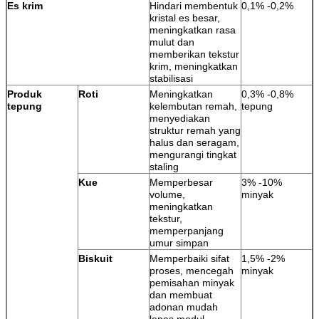
Es krim
Hindari membentuk
0,1% -0,2%
kristal es besar,
meningkatkan rasa
mulut dan
memberikan tekstur
krim, meningkatkan
stabilisasi
Produk
Roti
Meningkatkan
0,3% -0,8%
tepung
kelembutan remah,
tepung
menyediakan
struktur remah yang
halus dan seragam,
mengurangi tingkat
staling
Kue
Memperbesar
3% -10%
volume,
minyak
meningkatkan
tekstur,
memperpanjang
umur simpan
Biskuit
Memperbaiki sifat
1,5% -2%
proses, mencegah
minyak
pemisahan minyak
dan membuat
adonan mudah
lepas modul