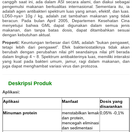
canggih saat ini, ada dalam ASI secara alami, dan diakui sebagai
pengemulsi makanan berkualitas internasional.
Sementara itu, ia
adalah agen antibakteri spektrum luas yang aman, efektif, dan luas.
LD50-nya> 10g / kg, adalah zat tambahan makanan yang tidak
beracun.
Pada bulan April 2005, Departemen Kesehatan Cina
menyetujui bahwa GML dapat digunakan dalam semua jenis
makanan, dan tanpa batas dosis, dapat ditambahkan sesuai
dengan kebutuhan aktual.
Properti:
Keuntungan terbesar dari GML adalah "bukan pengawet,
tetapi lebih dari pengawet".
Efek bakteriostatiknya tidak akan
berubah dengan perubahan nilai pH seandainya nilai pH berada
dalam lingkup 4 ~ 8. Spektrum antibakterinya luas, memiliki interaksi
yang kuat pada bakteri umum, jamur, ragi dalam makanan, dan
juga dapat menghambat variasi virus dan protozoa.
Deskripsi Produk
Aplikasi:
Aplikasi
Manfaat
Dosis yang
disarankan
Minuman protein
menstabilkan lemak
0,05% -0,1%
dan protein,
mencegah eliminasi
dan sedimentasi