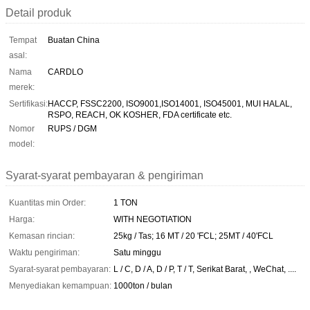
Detail produk
Tempat
Buatan China
asal:
Nama
CARDLO
merek:
Sertifikasi:
HACCP, FSSC2200, ISO9001,ISO14001, ISO45001, MUI HALAL,
RSPO, REACH, OK KOSHER, FDA certificate etc.
Nomor
RUPS / DGM
model:
Syarat-syarat pembayaran & pengiriman
Kuantitas min Order:
1 TON
Harga:
WITH NEGOTIATION
Kemasan rincian:
25kg / Tas; 16 MT / 20 'FCL; 25MT / 40'FCL
Waktu pengiriman:
Satu minggu
Syarat-syarat pembayaran:
L / C, D / A, D / P, T / T, Serikat Barat, , WeChat, ....
Menyediakan kemampuan:
1000ton / bulan