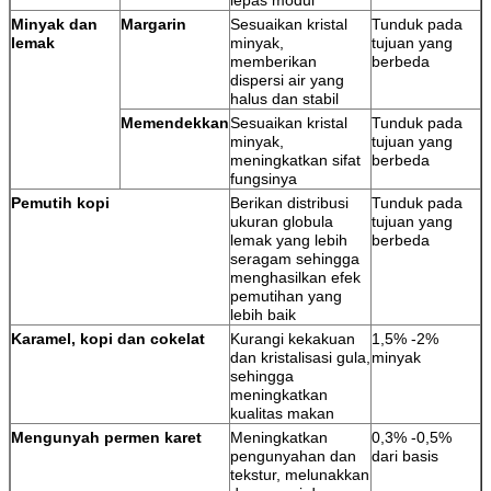
Minyak dan
Margarin
Sesuaikan kristal
Tunduk pada
lemak
minyak,
tujuan yang
memberikan
berbeda
dispersi air yang
halus dan stabil
Memendekkan
Sesuaikan kristal
Tunduk pada
minyak,
tujuan yang
meningkatkan sifat
berbeda
fungsinya
Pemutih kopi
Berikan distribusi
Tunduk pada
ukuran globula
tujuan yang
lemak yang lebih
berbeda
seragam sehingga
menghasilkan efek
pemutihan yang
lebih baik
Karamel, kopi dan cokelat
Kurangi kekakuan
1,5% -2%
dan kristalisasi gula,
minyak
sehingga
meningkatkan
kualitas makan
Mengunyah permen karet
Meningkatkan
0,3% -0,5%
pengunyahan dan
dari basis
tekstur, melunakkan