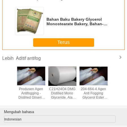
Bahan Baku Bakery Glycerol
Monostearate Bakery, Bahan-
Bahan Kue Industri
Terus
Aditif antifog
Lebih
 Baku
Produsen Agen
C21H24O4 DMG
204-664-4 Agen
Agen Anti
Glycerol
Antifogging -
Distilled Mono
Anti Fogging
Mono 
earate
Distilled Gliserin
Glyceride, Alat
Glycerol Ester
Diglise
 Bahan-
Monostearat
Bantu
Stearic Acid
GMS40
n Kue
DMG90
Pemrosesan
DMG90
31566-
stri
Polimer Kelas
Mengubah bahasa
Industri 123-94-4
Indonesian