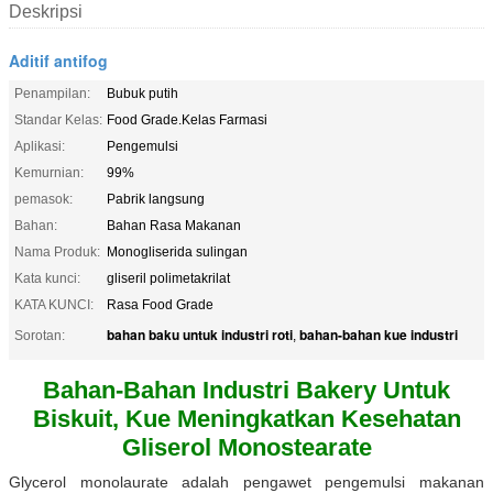
Deskripsi
Aditif antifog
Penampilan:
Bubuk putih
Standar Kelas:
Food Grade.Kelas Farmasi
Aplikasi:
Pengemulsi
Kemurnian:
99%
pemasok:
Pabrik langsung
Bahan:
Bahan Rasa Makanan
Nama Produk:
Monogliserida sulingan
Kata kunci:
gliseril polimetakrilat
KATA KUNCI:
Rasa Food Grade
bahan baku untuk industri roti
bahan-bahan kue industri
Sorotan:
,
Bahan-Bahan Industri Bakery Untuk
Biskuit, Kue Meningkatkan Kesehatan
Gliserol Monostearate
Glycerol monolaurate adalah pengawet pengemulsi makanan