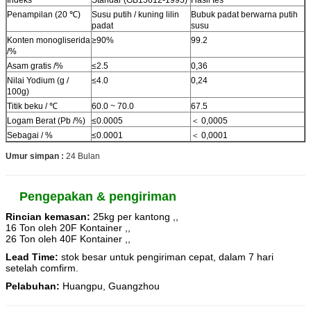
Penampilan (20 ℃)
Susu putih / kuning lilin
Bubuk padat berwarna putih
padat
susu
Konten monogliserida
≥90%
99.2
/%
Asam gratis /%
≤2.5
0,36
Nilai Yodium (g /
≤4.0
0,24
100g)
Titik beku / ℃
60.0 ~ 70.0
67.5
Logam Berat (Pb /%)
≤0.0005
＜ 0,0005
Sebagai / %
≤0.0001
＜ 0,0001
Umur simpan
:
24 Bulan
Pengepakan & pengiriman
Rincian kemasan:
25kg per kantong ,,
16 Ton oleh 20F Kontainer ,,
26 Ton oleh 40F Kontainer ,,
Lead Time:
stok besar untuk pengiriman cepat, dalam 7 hari
setelah comfirm.
Pelabuhan:
Huangpu, Guangzhou